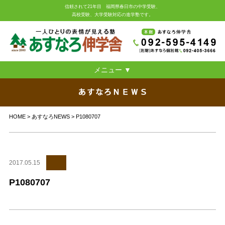
信頼されて21年目 福岡県春日市の中学受験、
高校受験、大学受験対応の進学塾です。
メニュー ▼
あすなろ伸学舎とは
指導法
HOME
>
あすなろNEWS
> P1080707
本館 小学部 一斉授業
本館 中学部 一斉授業
2017.05.15
別館 小・中・高 個別 ブロードバンド予備校
P1080707
無料体験学習