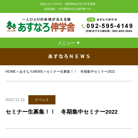
信頼されて21年目 福岡県春日市の中学受験、
高校受験、大学受験対応の進学塾です。
メニュー ▼
あすなろ伸学舎とは
指導法
HOME
>
あすなろNEWS
> セミナー生募集！！ 冬期集中セミナー2022
本館 小学部 一斉授業
本館 中学部 一斉授業
2022.12.10
イベント
別館 小・中・高 個別 ブロードバンド予備校
セミナー生募集！！ 冬期集中セミナー2022
無料体験学習