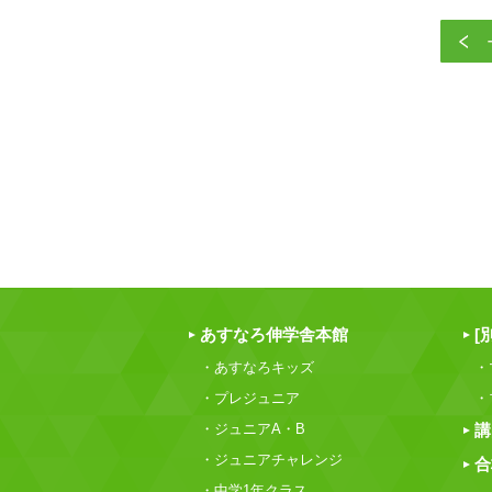
あすなろ伸学舎本館
[
・あすなろキッズ
・
・プレジュニア
・
・ジュニアA・B
講
・ジュニアチャレンジ
合
・中学1年クラス