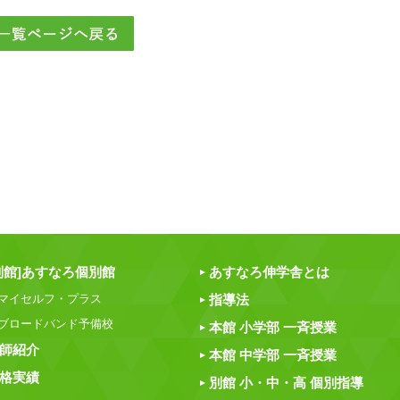
別館]あすなろ個別館
あすなろ伸学舎とは
マイセルフ・プラス
指導法
ブロードバンド予備校
本館 小学部 一斉授業
師紹介
本館 中学部 一斉授業
格実績
別館 小・中・高 個別指導